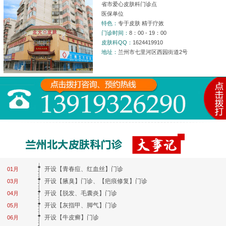
省市爱心皮肤科门诊点
医保单位
特色：
专于皮肤 精于疗效
门诊时间：
8：00 - 19：00
皮肤科QQ：
1624419910
地址：
兰州市七里河区西园街道2号
开设【青春痘、红血丝】门诊
01月
开设【腋臭】门诊、【疤痕修复】门诊
03月
开设【脱发、毛囊炎】门诊
04月
开设【灰指甲、脚气】门诊
05月
开设【牛皮癣】门诊
06月