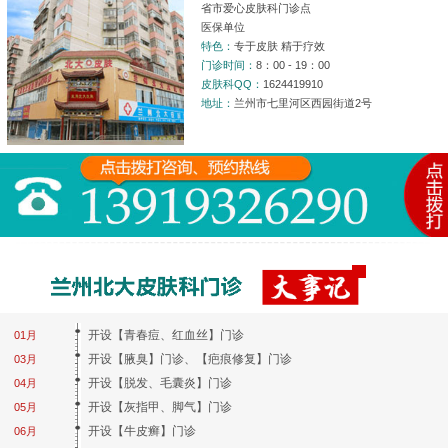
省市爱心皮肤科门诊点
医保单位
特色：
专于皮肤 精于疗效
门诊时间：
8：00 - 19：00
皮肤科QQ：
1624419910
地址：
兰州市七里河区西园街道2号
开设【青春痘、红血丝】门诊
01月
开设【腋臭】门诊、【疤痕修复】门诊
03月
开设【脱发、毛囊炎】门诊
04月
开设【灰指甲、脚气】门诊
05月
开设【牛皮癣】门诊
06月