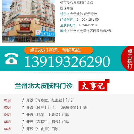
省市爱心皮肤科门诊点
医保单位
特色：
专于皮肤 精于疗效
门诊时间：
8：00 - 19：00
皮肤科QQ：
1624419910
地址：
兰州市七里河区西园街道2号
开设【青春痘、红血丝】门诊
01月
开设【腋臭】门诊、【疤痕修复】门诊
03月
开设【脱发、毛囊炎】门诊
04月
开设【灰指甲、脚气】门诊
05月
开设【牛皮癣】门诊
06月