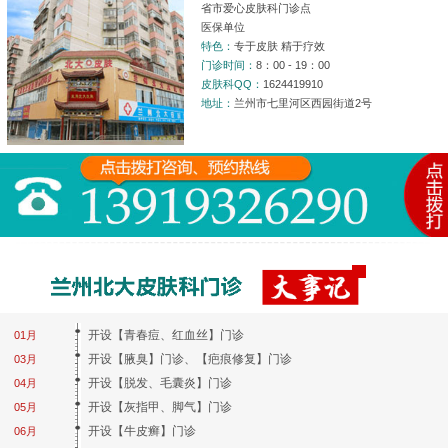
省市爱心皮肤科门诊点
医保单位
特色：
专于皮肤 精于疗效
门诊时间：
8：00 - 19：00
皮肤科QQ：
1624419910
地址：
兰州市七里河区西园街道2号
开设【青春痘、红血丝】门诊
01月
开设【腋臭】门诊、【疤痕修复】门诊
03月
开设【脱发、毛囊炎】门诊
04月
开设【灰指甲、脚气】门诊
05月
开设【牛皮癣】门诊
06月