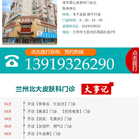
省市爱心皮肤科门诊点
医保单位
特色：
专于皮肤 精于疗效
门诊时间：
8：00 - 19：00
皮肤科QQ：
1624419910
地址：
兰州市七里河区西园街道2号
开设【青春痘、红血丝】门诊
01月
开设【腋臭】门诊、【疤痕修复】门诊
03月
开设【脱发、毛囊炎】门诊
04月
开设【灰指甲、脚气】门诊
05月
开设【牛皮癣】门诊
06月