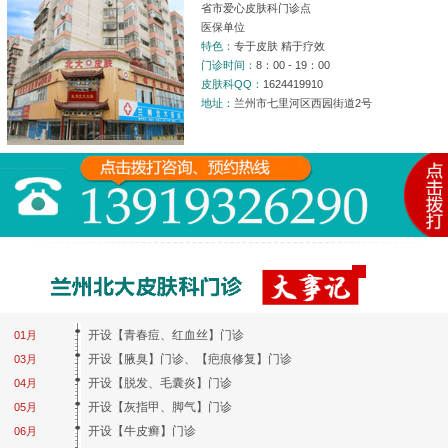
省市爱心皮肤科门诊点
医保单位
特色：
专于皮肤 精于疗效
门诊时间：
8：00 - 19：00
皮肤科QQ：
1624419910
地址：
兰州市七里河区西园街道2号
开设【青春痘、红血丝】门诊
01月
开设【腋臭】门诊、【疤痕修复】门诊
03月
开设【脱发、毛囊炎】门诊
04月
开设【灰指甲、脚气】门诊
05月
开设【牛皮癣】门诊
06月